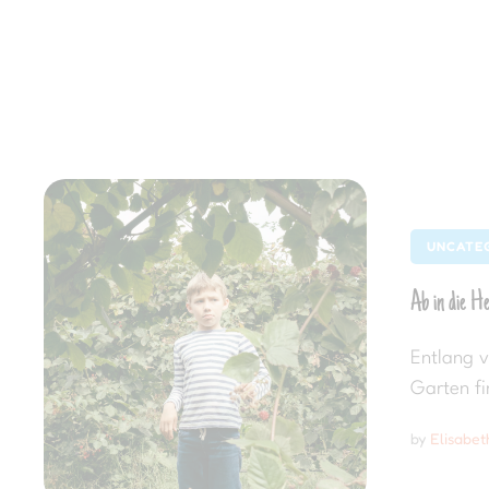
UNCATE
Ab in die H
Entlang v
Garten fi
by 
Elisabe