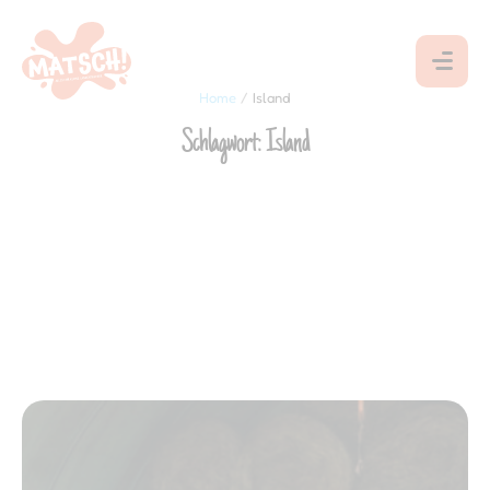
Home
/
Island
Schlagwort:
Island