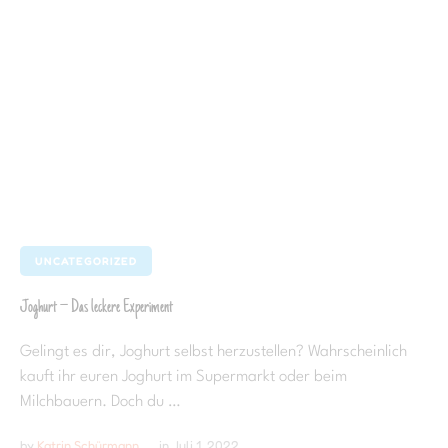
UNCATEGORIZED
Joghurt – Das leckere Experiment
Gelingt es dir, Joghurt selbst herzustellen? Wahrscheinlich
kauft ihr euren Joghurt im Supermarkt oder beim
Milchbauern. Doch du …
by 
Katrin Schürmann
in 
Juli 1, 2022