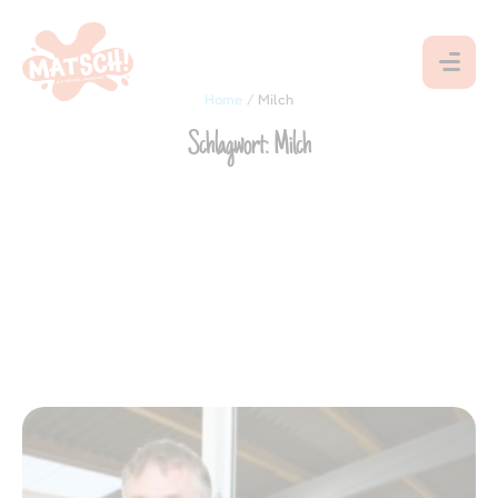
Home
/
Milch
Schlagwort:
Milch